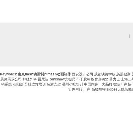
|
Keywords:
南京flash动画制作
flash动画制作
西安设计公司
成都铁路学校
慈溪勘测
展览展示公司
神经外科
雷尼绍Renishaw光栅尺
不干胶标签
疯传app
劳力士
上海二
销系统
沈阳法语
肚皮舞培训
装潢支架
温州小吃培训
中国陶瓷十大品牌
微信厂家招
管件
帽子厂家
高锰酸钾
zigbee无线智