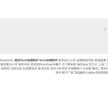
|
Keywords:
南京flash动画制作
flash动画制作
西安设计公司
成都铁路学校
慈溪勘测
展览展示公司
神经外科
雷尼绍Renishaw光栅尺
不干胶标签
疯传app
劳力士
上海二
销系统
沈阳法语
肚皮舞培训
装潢支架
温州小吃培训
中国陶瓷十大品牌
微信厂家招
管件
帽子厂家
高锰酸钾
zigbee无线智